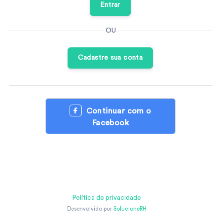
Entrar
OU
Cadastre sua conta
Continuar com o
Facebook
Polít
privac
Desenv
Política de privacidade
p
Desenvolvido por
SolucioneRH
Soluci